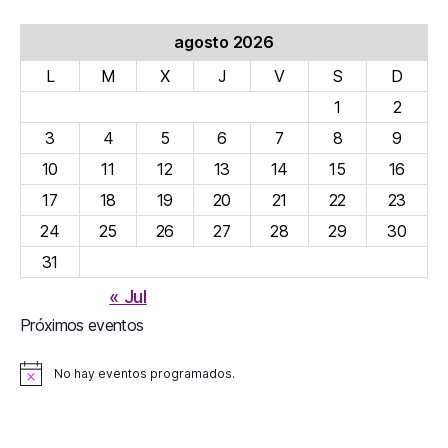
agosto 2026
L
M
X
J
V
S
D
1
2
3
4
5
6
7
8
9
10
11
12
13
14
15
16
17
18
19
20
21
22
23
24
25
26
27
28
29
30
31
« Jul
Próximos eventos
No hay eventos programados.
A
v
i
s
o