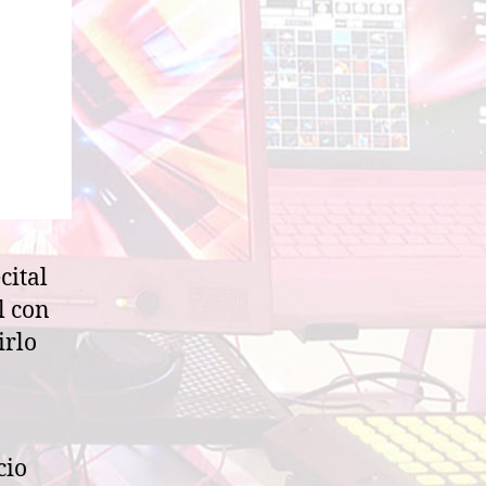
cital
l con
irlo
cio