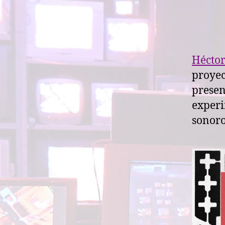
Hécto
proyec
presen
experi
sonoro