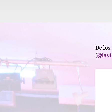
De los
(
@lavi