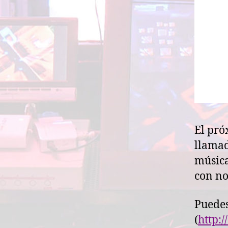
El pró
llamad
música
con no
Puedes
(
http: