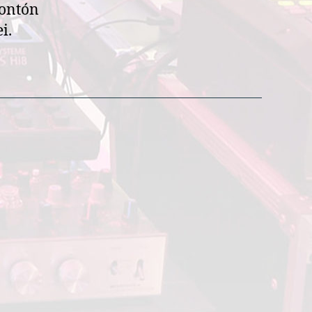
montón
i.