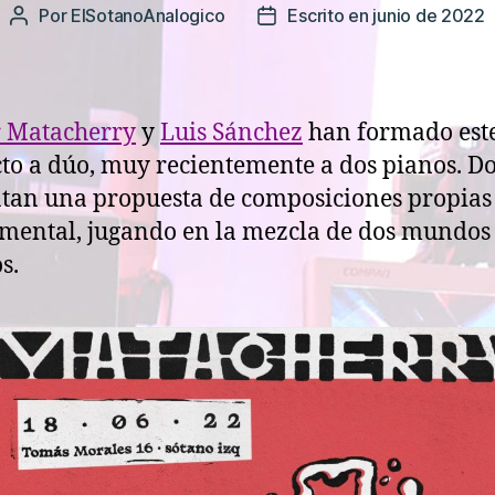
Por
ElSotanoAnalogico
Escrito en junio de 2022
Autor
Fecha
de
de
la
la
entrada
entrada
r Matacherry
y
Luis Sánchez
han formado est
to a dúo, muy recientemente a dos pianos. D
tan una propuesta de composiciones propias
mental, jugando en la mezcla de dos mundos
s.