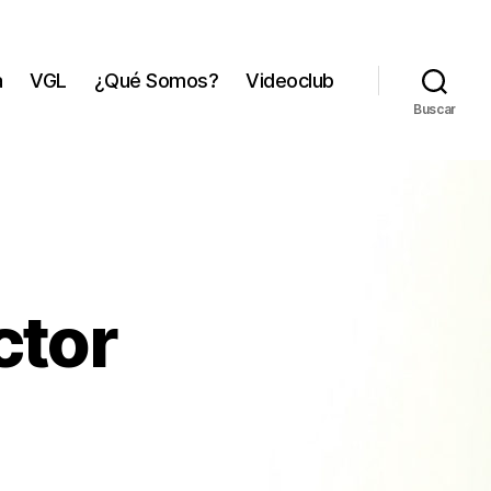
a
VGL
¿Qué Somos?
Videoclub
Buscar
ctor