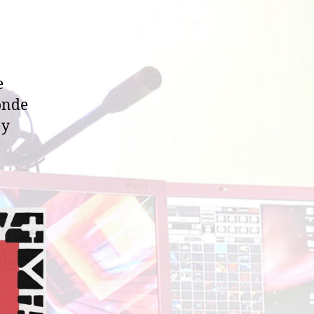
e
onde
 y