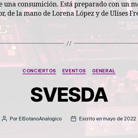
e una consumición. Está preparado con un 
r, de la mano de Lorena López y de Ulises Fre
Categorías
CONCIERTOS
EVENTOS
GENERAL
SVESDA
Por
ElSotanoAnalogico
Escrito en mayo de 2022
Autor
Fecha
de
de
la
la