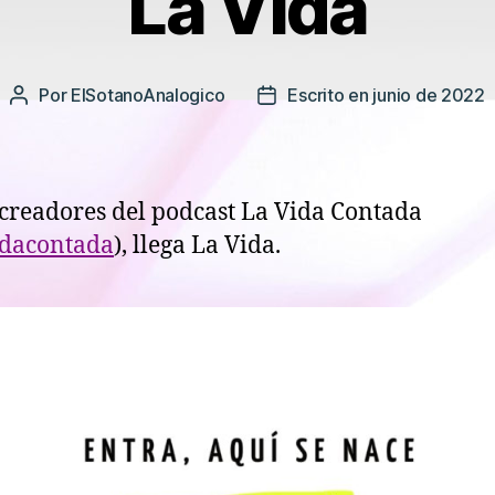
La Vida
Por
ElSotanoAnalogico
Escrito en junio de 2022
Autor
Fecha
de
de
la
la
entrada
entrada
 creadores del podcast La Vida Contada
dacontada
), llega La Vida.