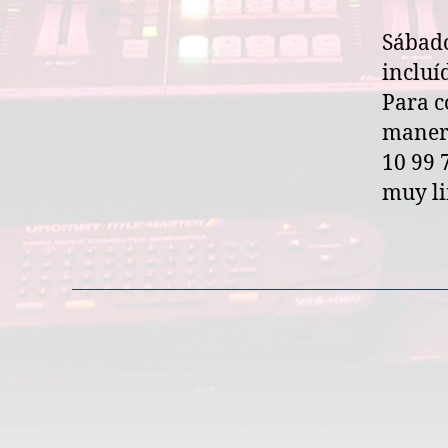
Sábado
incluí
Para c
manera
10 99 
muy li