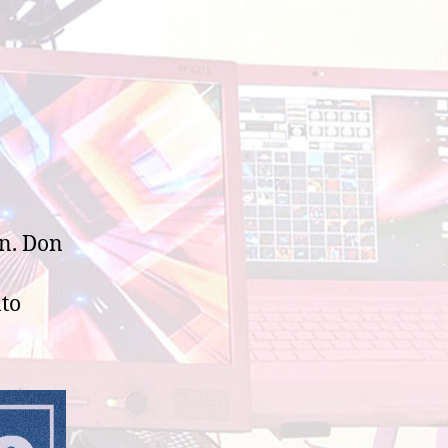
ón. Don
ato