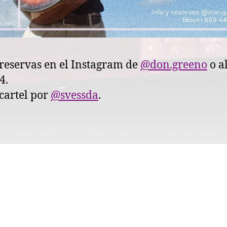
 reservas en el Instagram de
@don.greeno
o a
4.
 cartel por
@svessda
.