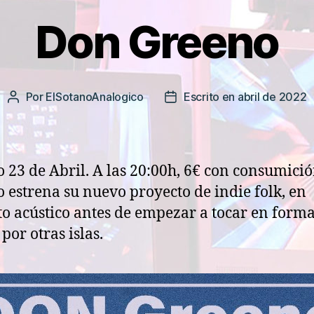
Don Greeno
Por
ElSotanoAnalogico
Escrito en abril de 2022
Autor
Fecha
de
de
la
la
entrada
entrada
 23 de Abril. A las 20:00h, 6€ con consumici
 estrena su nuevo proyecto de indie folk, en
o acústico antes de empezar a tocar en form
por otras islas.