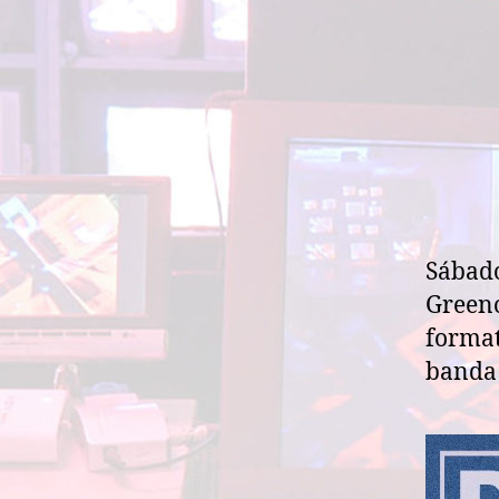
Sábado
Greeno
format
banda 