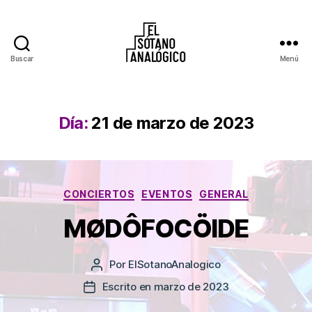
Buscar
Menú
El
Sótano
Analógico
Día:
21 de marzo de 2023
Categorías
CONCIERTOS
EVENTOS
GENERAL
MØDÔFOCÖIDE
Por
ElSotanoAnalogico
Autor
de
Escrito en marzo de 2023
Fecha
la
de
entrada