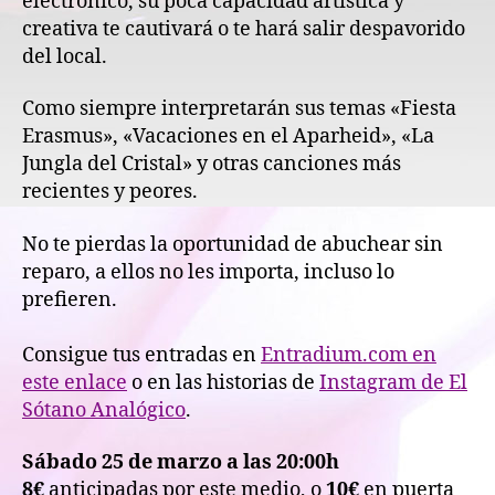
electrónico, su poca capacidad artística y
creativa te cautivará o te hará salir despavorido
del local.
Como siempre interpretarán sus temas «Fiesta
Erasmus», «Vacaciones en el Aparheid», «La
Jungla del Cristal» y otras canciones más
recientes y peores.
No te pierdas la oportunidad de abuchear sin
reparo, a ellos no les importa, incluso lo
prefieren.
Consigue tus entradas en
Entradium.com en
este enlace
o en las historias de
Instagram de El
Sótano Analógico
.
Sábado 25 de marzo a las 20:00h
8€
anticipadas por este medio, o
10€
en puerta