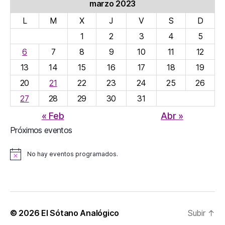
marzo 2023
L
M
X
J
V
S
D
1
2
3
4
5
6
7
8
9
10
11
12
13
14
15
16
17
18
19
20
21
22
23
24
25
26
27
28
29
30
31
« Feb
Abr »
Próximos eventos
No hay eventos programados.
A
v
i
s
o
© 2026
El Sótano Analógico
Subir
↑