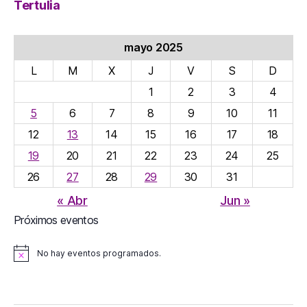
Tertulia
mayo 2025
L
M
X
J
V
S
D
1
2
3
4
5
6
7
8
9
10
11
12
13
14
15
16
17
18
19
20
21
22
23
24
25
26
27
28
29
30
31
« Abr
Jun »
Próximos eventos
No hay eventos programados.
A
v
i
s
o