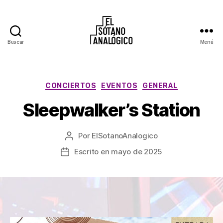
Buscar
Menú
El
Sótano
Analógico
Categorías
CONCIERTOS
EVENTOS
GENERAL
Sleepwalker’s Station
Por
ElSotanoAnalogico
Autor
de
Escrito en mayo de 2025
Fecha
la
de
entrada
la
entrada